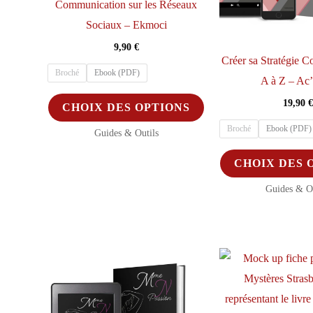
Communication sur les Réseaux
du
Sociaux – Ekmoci
produit
9,90
€
Créer sa Stratégie 
Broché
Ebook (PDF)
A à Z – A
Ce
19,90
€
CHOIX DES OPTIONS
produit
Broché
Ebook (PDF)
Guides & Outils
a
plusieurs
CHOIX DES 
variations.
Guides & Ou
Les
options
peuvent
être
choisies
sur