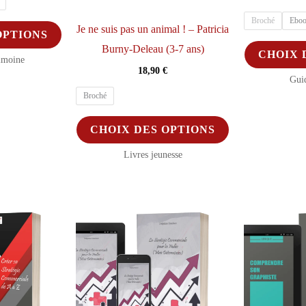
Broché
Eboo
Ce
Je ne suis pas un animal ! – Patricia
OPTIONS
produit
Burny-Deleau (3-7 ans)
CHOIX 
imoine
a
18,90
€
Gui
plusieurs
Broché
variations.
Ce
Les
CHOIX DES OPTIONS
produit
options
Livres jeunesse
a
peuvent
plusieurs
être
variations.
choisies
Les
sur
options
la
peuvent
page
être
du
choisies
produit