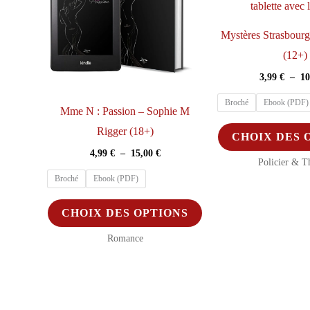
la
page
Mystères Strasbourg
du
(12+)
produit
3,99
€
–
1
Broché
Ebook (PDF)
Mme N : Passion – Sophie M
Rigger (18+)
CHOIX DES 
Plage
4,99
€
–
15,00
€
Policier & Th
de
prix :
Broché
Ebook (PDF)
4,99 €
à
Ce
CHOIX DES OPTIONS
15,00 €
produit
Romance
a
plusieurs
variations.
Les