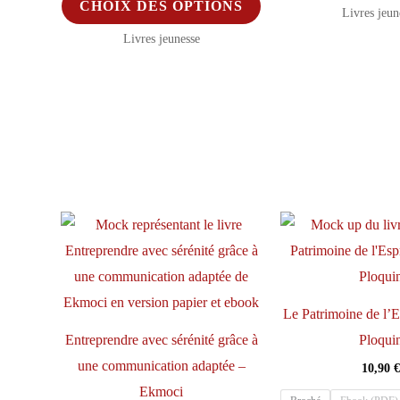
CHOIX DES OPTIONS
Livres jeun
du
produit
Livres jeunesse
produit
a
plusieurs
variations.
Les
options
peuvent
être
choisies
sur
la
page
Le Patrimoine de l’E
du
Entreprendre avec sérénité grâce à
Ploqui
produit
une communication adaptée –
10,90
€
Ekmoci