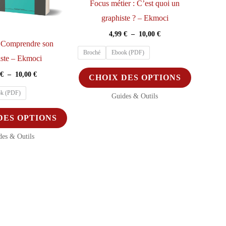
Focus métier : C’est quoi un
produit
produit
graphiste ? – Ekmoci
Plage
4,99
€
–
10,00
€
de
: Comprendre son
prix :
Broché
Ebook (PDF)
iste – Ekmoci
4,99 €
à
Ce
Plage
€
–
10,00
€
CHOIX DES OPTIONS
10,00 €
de
produit
prix :
k (PDF)
Guides & Outils
a
4,99 €
à
Ce
plusieurs
DES OPTIONS
10,00 €
produit
variations.
des & Outils
a
Les
plusieurs
options
variations.
peuvent
Les
être
options
choisies
peuvent
sur