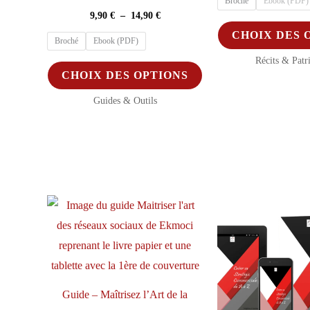
Broché
Ebook (PDF)
Plage
9,90
€
–
14,90
€
de
CHOIX DES 
prix :
Broché
Ebook (PDF)
9,90 €
Récits & Patr
à
Ce
CHOIX DES OPTIONS
14,90 €
produit
Guides & Outils
a
plusieurs
variations.
Les
options
peuvent
être
choisies
sur
la
Guide – Maîtrisez l’Art de la
page