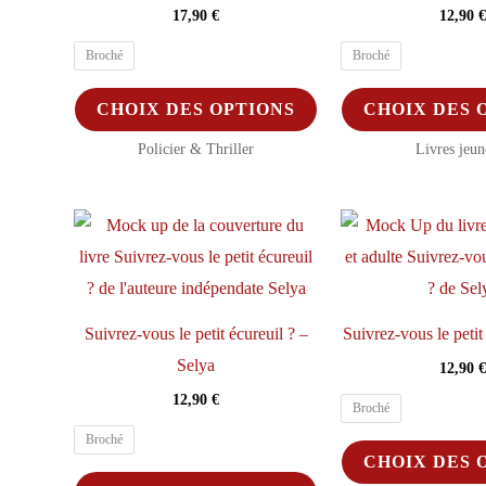
17,90
€
12,90
€
Broché
Broché
Ce
CHOIX DES OPTIONS
CHOIX DES 
produit
Policier & Thriller
Livres jeun
a
plusieurs
variations.
Les
options
peuvent
Suivrez-vous le petit écureuil ? –
Suivrez-vous le petit
être
Selya
12,90
€
choisies
12,90
€
sur
Broché
la
Broché
CHOIX DES 
page
Ce