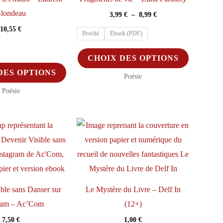
du
du
londeau
Plage
3,99
€
–
8,99
€
produit
produit
de
10,55
€
prix :
Broché
Ebook (PDF)
3,99 €
à
Ce
CHOIX DES OPTIONS
8,99 €
Ce
produit
DES OPTIONS
Poésie
produit
a
Poésie
a
plusieurs
plusieurs
variations.
variations.
Les
Les
options
options
peuvent
peuvent
être
être
choisies
ble sans Danser sur
Le Mystère du Livre – Delf In
choisies
sur
ram – Ac’Com
(12+)
sur
la
7,50
€
1,00
€