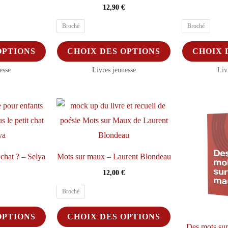
12,90
€
Broché
Broché
Ce
Ce
OPTIONS
CHOIX DES OPTIONS
CHOIX 
produit
produit
esse
Livres jeunesse
Liv
a
a
plusieurs
plusieurs
variations.
variations.
Les
Les
options
options
peuvent
peuvent
 chat ? – Selya
Mots sur maux – Laurent Blondeau
être
être
12,00
€
choisies
choisies
sur
sur
Broché
la
la
Ce
Ce
OPTIONS
CHOIX DES OPTIONS
page
page
produit
produit
Des mots sur