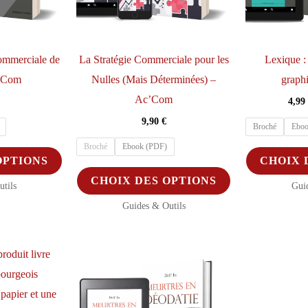
sur
la
page
Commerciale de
La Stratégie Commerciale pour les
Lexique 
du
c’Com
Nulles (Mais Déterminées) –
graph
produit
Ac’Com
4,99
9,90
€
Broché
Eboo
Broché
Ebook (PDF)
Ce
OPTIONS
CHOIX 
produit
Ce
CHOIX DES OPTIONS
tils
Gui
a
produit
Guides & Outils
plusieurs
a
variations.
plusieurs
Les
variations.
options
Les
peuvent
options