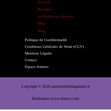
du
Accueil
produit
Boutique
La Tanière aux Auteurs
FAQ
Blog
Politique de Confidentialité
Conditions Générales de Vente (CGV)
Mentions Légales
Contact
Espace Auteurs
Copyright © 2026 aurepairedelimaginaire.fr
Réalisation
www.ekmoci.com