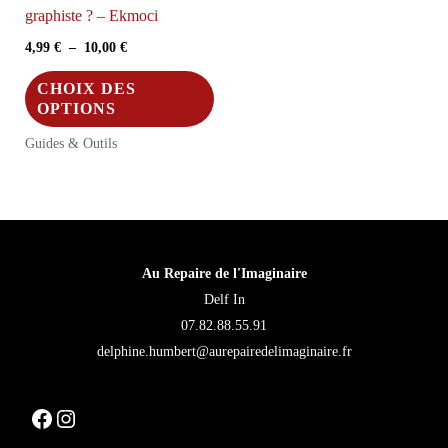
graphiste ? – Ekmoci
du
du
Plage
4,99
€
–
10,00
€
produit
pro
de
Ce
prix :
CHOIX DES
4,99 €
produit
OPTIONS
à
a
10,00 €
Guides & Outils
plusieurs
variations.
Les
options
Au Repaire de l'Imaginaire
peuvent
Delf In
être
07.82.88.55.91
choisies
delphine.humbert@aurepairedelimaginaire.fr
sur
la
Facebook
Instagram
page