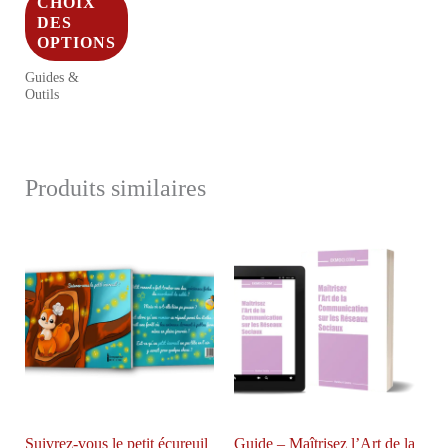
CHOIX
DES
OPTIONS
Guides &
Ce
Outils
produit
a
plusieurs
Produits similaires
variations.
Les
options
peuvent
être
choisies
sur
la
page
Suivrez-vous le petit écureuil
Guide – Maîtrisez l’Art de la