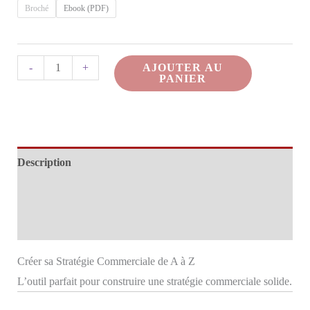
Broché
Ebook (PDF)
quantité
AJOUTER AU
-
+
PANIER
de
Créer
sa
Stratégie
Description
Commerciale
de
Informations complémentaires
A
Avis (0)
à
Z
Créer sa Stratégie Commerciale de A à Z
–
L’outil parfait pour construire une stratégie commerciale solide.
Ac’Com