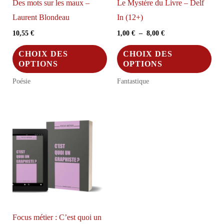
Des mots sur les maux –
Le Mystère du Livre – Delf
du
pag
Laurent Blondeau
In (12+)
produit
du
Plage
10,55
€
1,00
€
–
8,00
€
pro
de
Ce
Ce
prix :
CHOIX DES
CHOIX DES
1,00 €
produit
pro
OPTIONS
OPTIONS
à
a
a
8,00 €
Poésie
Fantastique
plusieurs
plus
variations.
vari
Les
Les
options
opt
peuvent
peu
être
être
choisies
choi
sur
sur
la
la
Focus métier : C’est quoi un
page
pag