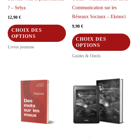
du
? – Selya
Communication sur les
produit
Réseaux Sociaux – Ekmoci
12,90
€
9,90
€
Ce
CHOIX DES
produit
Ce
OPTIONS
CHOIX DES
a
pro
OPTIONS
Livres jeunesse
plusieurs
a
Guides & Outils
variations.
plus
Les
vari
options
Les
peuvent
opt
être
peu
choisies
être
sur
choi
la
sur
page
la