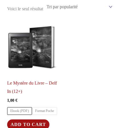
Voici le seul résultat
Le Mystère du Livre – Delf
In (12+)
1,00
€
Ebook (PDF)
Format Poche
Ce
ADD TO CART