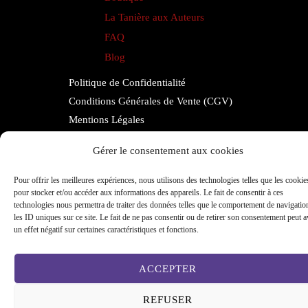
La Tanière aux Auteurs
FAQ
Blog
Politique de Confidentialité
Conditions Générales de Vente (CGV)
Mentions Légales
Contact
Gérer le consentement aux cookies
Espace Auteurs
Pour offrir les meilleures expériences, nous utilisons des technologies telles que les cookie
pour stocker et/ou accéder aux informations des appareils. Le fait de consentir à ces
technologies nous permettra de traiter des données telles que le comportement de navigatio
Copyright © 2026 aurepairedelimaginaire.fr
les ID uniques sur ce site. Le fait de ne pas consentir ou de retirer son consentement peut a
un effet négatif sur certaines caractéristiques et fonctions.
Réalisation
www.ekmoci.com
ACCEPTER
REFUSER