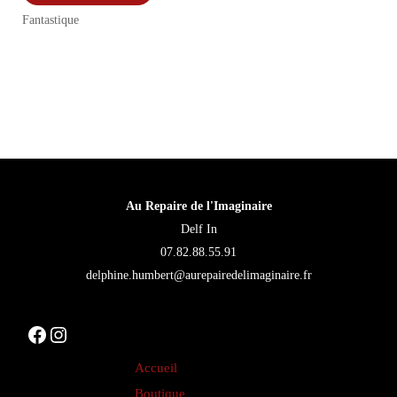
produit
Fantastique
a
plusieurs
variations.
Les
options
peuvent
être
Au Repaire de l'Imaginaire
choisies
Delf In
sur
07.82.88.55.91
la
delphine.humbert@aurepairedelimaginaire.fr
page
du
Facebook
Instagram
produit
Accueil
Boutique