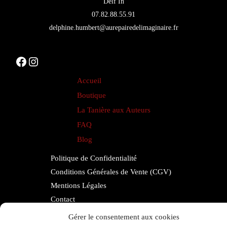
Delf In
la
07.82.88.55.91
page
delphine.humbert@aurepairedelimaginaire.fr
du
produit
Facebook
Instagram
Accueil
Boutique
La Tanière aux Auteurs
FAQ
Blog
Politique de Confidentialité
Conditions Générales de Vente (CGV)
Mentions Légales
Contact
Espace Auteurs
Gérer le consentement aux cookies