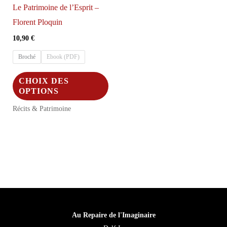
Le Patrimoine de l’Esprit –
Florent Ploquin
10,90
€
Broché
Ebook (PDF)
Ce
CHOIX DES
produit
OPTIONS
a
Récits & Patrimoine
plusieurs
variations.
Les
options
peuvent
être
choisies
Au Repaire de l'Imaginaire
sur