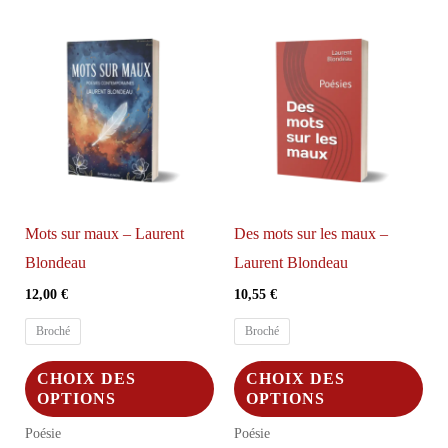
popularité
Mots sur maux – Laurent
Des mots sur les maux –
Blondeau
Laurent Blondeau
12,00
€
10,55
€
Broché
Broché
Ce
Ce
CHOIX DES
CHOIX DES
produit
pro
OPTIONS
OPTIONS
a
a
Poésie
Poésie