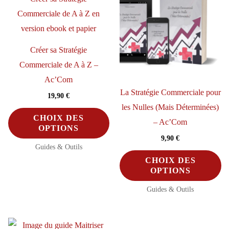
oisies
r
Créer sa Stratégie
ge
Commerciale de A à Z –
u
Ac’Com
oduit
La Stratégie Commerciale pour
19,90
€
les Nulles (Mais Déterminées)
Ce
Ce
CHOIX DES
– Ac’Com
produit
produit
OPTIONS
9,90
€
a
a
Guides & Outils
C
plusieurs
plusieurs
CHOIX DES
pr
variations.
variations.
OPTIONS
a
Les
Les
Guides & Outils
pl
options
options
va
peuvent
peuvent
Le