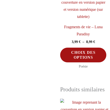
Fragments de vie – Luna
Paradisy
Plage
3,99
€
–
8,99
€
de
C
prix :
CHOIX DES
3,99 €
pr
OPTIONS
à
a
8,99 €
Poésie
pl
va
Le
Produits similaires
op
pe
êt