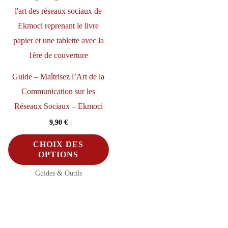
être
être
op
choisies
choisies
pe
sur
sur
êt
a
la
ch
page
page
su
du
du
Guide – Maîtrisez l’Art de la
la
produit
produit
Communication sur les
Ce
pa
Réseaux Sociaux – Ekmoci
produit
du
9,90
€
a
pr
plusieurs
Ce
CHOIX DES
variations.
produit
OPTIONS
Les
a
Guides & Outils
options
plusieurs
peuvent
variations.
être
Les
choisies
options