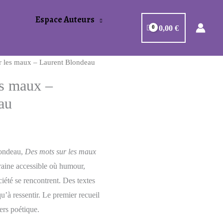
Espace Auteurs
0,00
€
r les maux – Laurent Blondeau
es maux –
au
londeau,
Des mots sur les maux
aine accessible où humour,
ciété se rencontrent. Des textes
qu’à ressentir. Le premier recueil
ers poétique.