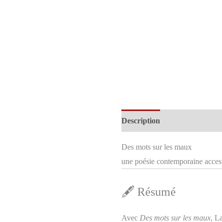
Description
Informations c
Des mots sur les maux
une poésie contemporaine access
🖋️ Résumé
Avec
Des mots sur les maux
, L