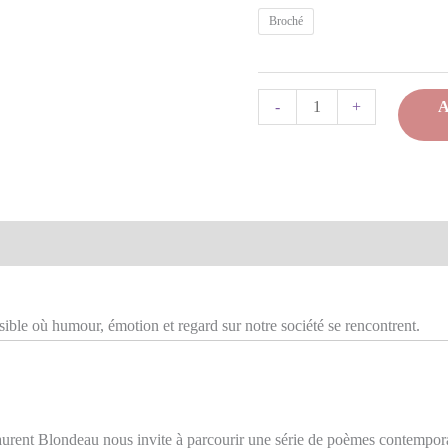
Broché
quantité
-
+
de
Des
mots
sur
omplémentaires
les
maux
–
ible où humour, émotion et regard sur notre société se rencontrent.
Laurent
Blondeau
aurent Blondeau nous invite à parcourir une série de poèmes contempora