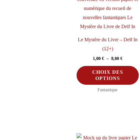
ch
su
la
pa
Le Mystère du Livre – Delf In
d
(12+)
pr
Plage
1,00
€
–
8,00
€
de
prix :
CHOIX DES
1,00 €
OPTIONS
à
8,00 €
Fantastique