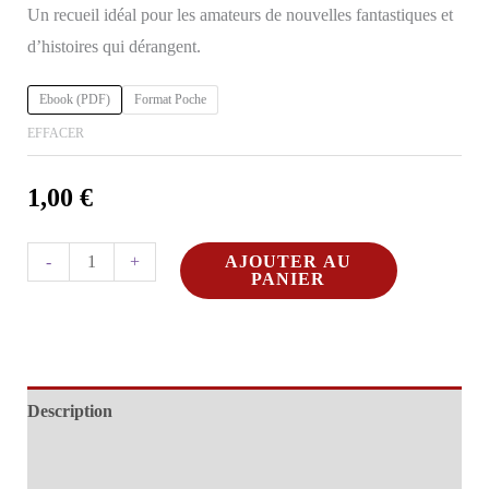
Un recueil idéal pour les amateurs de nouvelles fantastiques et
8,00 €
d’histoires qui dérangent.
Ebook (PDF)
Format Poche
EFFACER
1,00
€
quantité
AJOUTER AU
-
+
PANIER
de
Le
Mystère
du
Description
Livre
–
Informations complémentaires
Delf