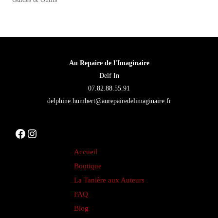
plusieurs
variations.
Les
options
Au Repaire de l'Imaginaire
peuvent
Delf In
être
07.82.88.55.91
choisies
delphine.humbert@aurepairedelimaginaire.fr
sur
la
Facebook
Instagram
page
du
Accueil
produit
Boutique
La Tanière aux Auteurs
FAQ
Blog