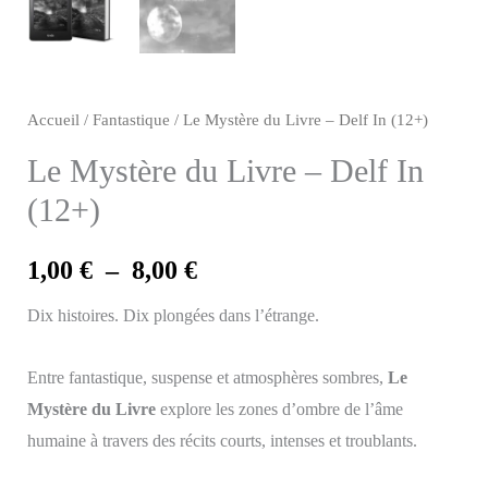
Accueil
/
Fantastique
/ Le Mystère du Livre – Delf In (12+)
Le Mystère du Livre – Delf In
(12+)
Plage
1,00
€
–
8,00
€
de
Dix histoires. Dix plongées dans l’étrange.
prix :
Entre fantastique, suspense et atmosphères sombres,
Le
1,00 €
Mystère du Livre
explore les zones d’ombre de l’âme
humaine à travers des récits courts, intenses et troublants.
à