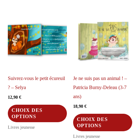
variations.
vari
Les
Les
options
opt
peuvent
peu
être
être
choisies
choi
sur
sur
la
la
Suivrez-vous le petit écureuil
Je ne suis pas un animal ! –
page
pag
? – Selya
Patricia Burny-Deleau (3-7
du
du
ans)
12,90
€
produit
pro
18,90
€
Ce
CHOIX DES
produit
Ce
OPTIONS
CHOIX DES
a
pro
OPTIONS
Livres jeunesse
plusieurs
a
Livres jeunesse