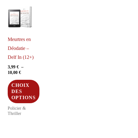
Meurtres en
Déodatie –
Delf In (12+)
3,99
€
–
Plage
10,00
€
de
prix :
CHOIX
3,99 €
DES
à
OPTIONS
10,00 €
Policier &
Ce
Thriller
produit
a
plusieurs