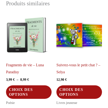
Produits similaires
variations.
Les
options
peuvent
être
choisies
sur
la
page
Fragments de vie – Luna
Suivrez-vous le petit chat ? –
du
Paradisy
Selya
produit
Plage
3,99
€
–
8,99
€
12,90
€
de
Ce
Ce
prix :
CHOIX DES
CHOIX DES
3,99 €
produit
pro
OPTIONS
OPTIONS
à
a
a
8,99 €
Poésie
Livres jeunesse
plusieurs
plus