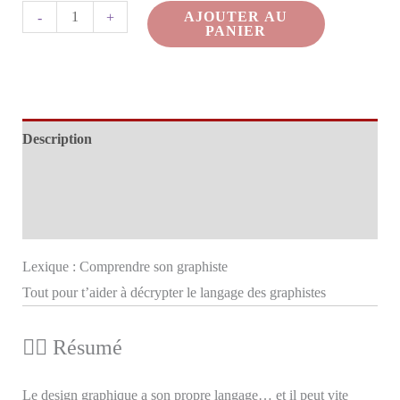
quantité
AJOUTER AU
-
+
PANIER
de
Lexique
:
Comprendre
Description
son
graphiste
Informations complémentaires
–
Avis (0)
Ekmoci
Lexique : Comprendre son graphiste
Tout pour t’aider à décrypter le langage des graphistes
🕵️‍♀️ Résumé
Le design graphique a son propre langage… et il peut vite