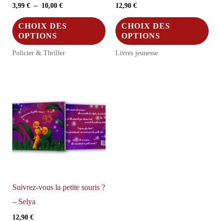
Plage
3,99
€
–
10,00
€
12,90
€
produit
pro
de
Ce
Ce
prix :
CHOIX DES
CHOIX DES
3,99 €
produit
pro
OPTIONS
OPTIONS
à
a
a
10,00 €
Policier & Thriller
Livres jeunesse
plusieurs
plus
variations.
vari
Les
Les
options
opt
peuvent
peu
être
être
choisies
choi
sur
sur
la
la
Suivrez-vous la petite souris ?
page
pag
– Selya
du
du
12,90
€
produit
pro