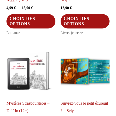
Plage
4,99
€
–
15,00
€
12,90
€
de
Ce
Ce
prix :
CHOIX DES
CHOIX DES
4,99 €
produit
pro
OPTIONS
OPTIONS
à
a
a
15,00 €
Romance
Livres jeunesse
plusieurs
plus
variations.
vari
Les
Les
options
opt
peuvent
peu
être
être
choisies
choi
sur
sur
la
la
Mystères Strasbourgeois –
Suivrez-vous le petit écureuil
page
pag
Delf In (12+)
? – Selya
du
du