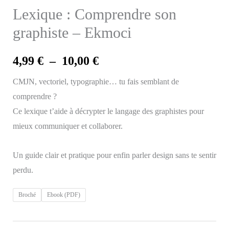
Lexique : Comprendre son
graphiste – Ekmoci
Plage
4,99
€
–
10,00
€
de
CMJN, vectoriel, typographie… tu fais semblant de
comprendre ?
prix :
Ce lexique t’aide à décrypter le langage des graphistes pour
4,99 €
mieux communiquer et collaborer.
à
Un guide clair et pratique pour enfin parler design sans te sentir
perdu.
10,00 €
Broché
Ebook (PDF)