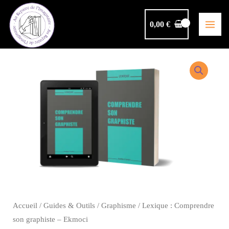
Aller
au
0,00
€
contenu
Accueil
/
Guides & Outils
/
Graphisme
/ Lexique : Comprendre
son graphiste – Ekmoci