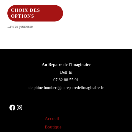
Ce
CHOIX DES
produit
OPTIONS
a
Livres jeunesse
plusieurs
variations.
Les
options
Au Repaire de l'Imaginaire
peuvent
Delf In
être
07.82.88.55.91
choisies
delphine.humbert@aurepairedelimaginaire.fr
sur
la
Facebook
Instagram
page
du
Accueil
produit
Boutique