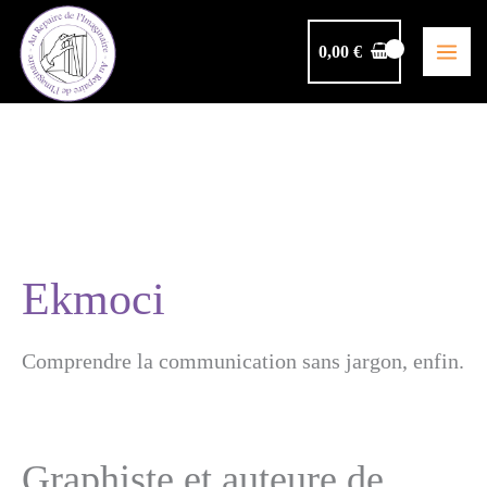
Aller
au
0,00
€
contenu
Ekmoci
Comprendre la communication sans jargon, enfin.
Graphiste et auteure de