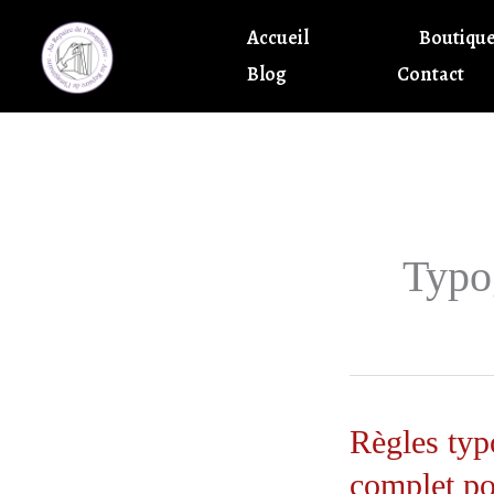
Aller
Accueil
Boutiqu
au
Blog
Contact
contenu
Typo
Règles typ
complet po