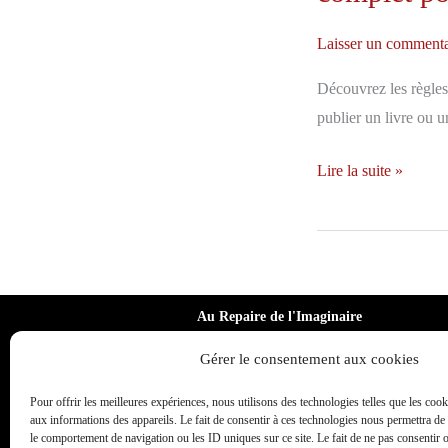
Laisser un commenta
Découvrez les règles
publier un livre ou u
Règles
Lire la suite »
typographiques
et
mise
en
page
Au Repaire de l'Imaginaire
Delf In
d’un
Gérer le consentement aux cookies
07.82.88.55.91
livre
delphine.humbert@aurepairedelimaginaire.f
:
Pour offrir les meilleures expériences, nous utilisons des technologies telles que les coo
aux informations des appareils. Le fait de consentir à ces technologies nous permettra de 
r
le
le comportement de navigation ou les ID uniques sur ce site. Le fait de ne pas consentir 