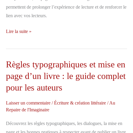
permettent de prolonger l’expérience de lecture et de renforcer le
lien avec vos lecteurs.
QR
Lire la suite »
Codes
et
catalogue
Règles typographiques et mise en
interactif
page d’un livre : le guide complet
:
créer
pour les auteurs
une
expérience
Laisser un commentaire
/
Écriture & création littéraire
/
Au
de
Repaire de l'Imaginaire
lecture
Découvrez les règles typographiques, les dialogues, la mise en
moderne
page et les bonnes pratiques à respecter avant de publier un livre