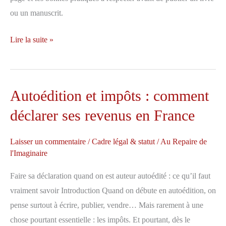
pour
ou un manuscrit.
vos
lecteurs
Règles
Lire la suite »
typographiques
et
mise
Autoédition et impôts : comment
en
déclarer ses revenus en France
page
d’un
livre
Laisser un commentaire
/
Cadre légal & statut
/
Au Repaire de
l'Imaginaire
:
le
Faire sa déclaration quand on est auteur autoédité : ce qu’il faut
guide
vraiment savoir Introduction Quand on débute en autoédition, on
complet
pense surtout à écrire, publier, vendre… Mais rarement à une
pour
chose pourtant essentielle : les impôts. Et pourtant, dès le