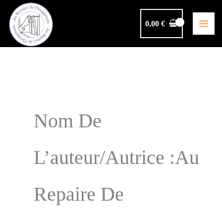
Aller
au
0,00
€
contenu
Nom De
L’auteur/autrice :Au
Repaire De