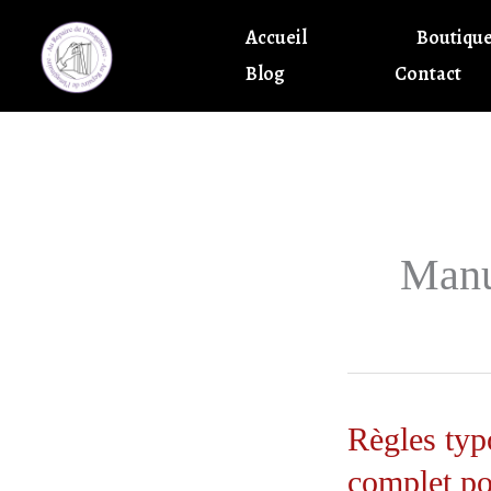
Aller
Accueil
Boutiqu
au
Blog
Contact
contenu
Manu
Règles typ
complet po