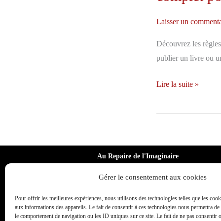
Laisser un commenta
Découvrez les règles
publier un livre ou u
Règles
Lire la suite »
typographiques
et
mise
en
page
Au Repaire de l'Imaginaire
Delf In
d’un
Gérer le consentement aux cookies
07.82.88.55.91
livre
delphine.humbert@aurepairedelimaginaire.f
:
Pour offrir les meilleures expériences, nous utilisons des technologies telles que les coo
aux informations des appareils. Le fait de consentir à ces technologies nous permettra de 
r
le
le comportement de navigation ou les ID uniques sur ce site. Le fait de ne pas consentir 