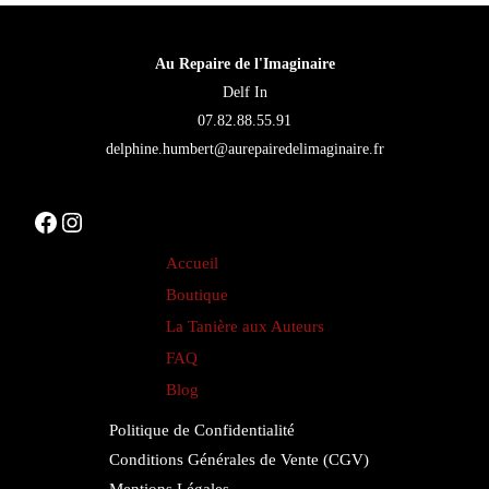
page
d’un
Au Repaire de l'Imaginaire
livre
Delf In
07.82.88.55.91
:
delphine.humbert@aurepairedelimaginaire.fr
le
guide
Facebook
Instagram
complet
pour
Accueil
les
Boutique
auteurs
La Tanière aux Auteurs
FAQ
Blog
Politique de Confidentialité
Conditions Générales de Vente (CGV)