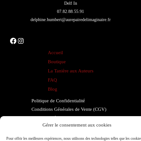
livre
Delf In
07.82.88.55.91
:
delphine.humbert@aurepairedelimaginaire.fr
le
guide
Facebook
Instagram
complet
pour
Accueil
les
Boutique
auteurs
La Tanière aux Auteurs
FAQ
Blog
Politique de Confidentialité
Conditions Générales de Vente (CGV)
Mentions Légales
Gérer le consentement aux cookies
Contact
Espace Auteurs
Pour offrir les meilleures expériences, nous utilisons des technologies telles que les cookie