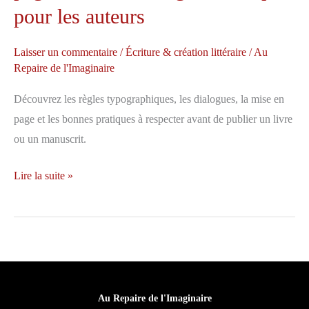
pour les auteurs
Laisser un commentaire
/
Écriture & création littéraire
/
Au
Repaire de l'Imaginaire
Découvrez les règles typographiques, les dialogues, la mise en
page et les bonnes pratiques à respecter avant de publier un livre
ou un manuscrit.
Règles
Lire la suite »
typographiques
et
mise
en
page
d’un
Au Repaire de l'Imaginaire