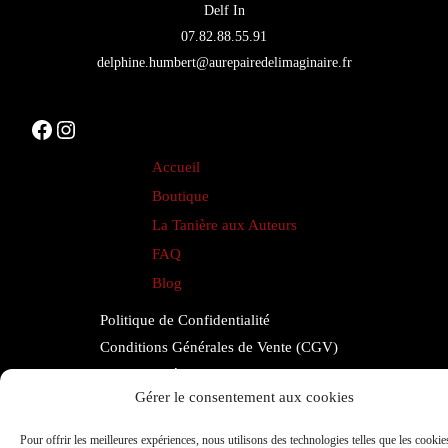
livre
Delf In
07.82.88.55.91
:
delphine.humbert@aurepairedelimaginaire.fr
le
guide
Facebook
Instagram
complet
pour
Accueil
les
Boutique
auteurs
La Tanière aux Auteurs
FAQ
Blog
Politique de Confidentialité
Conditions Générales de Vente (CGV)
Mentions Légales
Gérer le consentement aux cookies
Contact
Espace Auteurs
Pour offrir les meilleures expériences, nous utilisons des technologies telles que les cookie