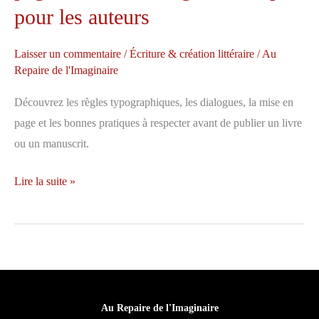
pour les auteurs
Laisser un commentaire
/
Écriture & création littéraire
/
Au
Repaire de l'Imaginaire
Découvrez les règles typographiques, les dialogues, la mise en
page et les bonnes pratiques à respecter avant de publier un livre
ou un manuscrit.
Règles
Lire la suite »
typographiques
et
mise
en
page
d’un
Au Repaire de l'Imaginaire