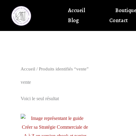
Aller
Accueil
Boutiqu
au
Blog
Contact
contenu
Accueil
/ Produits identifiés “vente”
vente
Voici le seul résultat