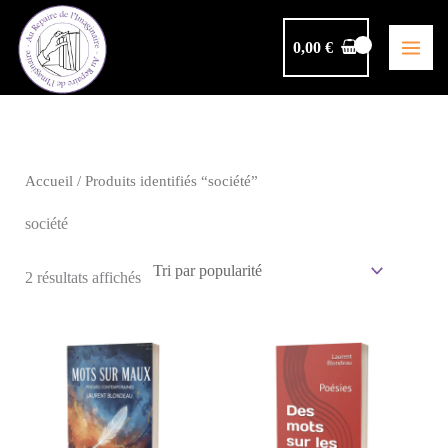
Aller
au
0,00
€
contenu
Accueil
/ Produits identifiés “société”
société
Trié
2 résultats affichés
par
popularité