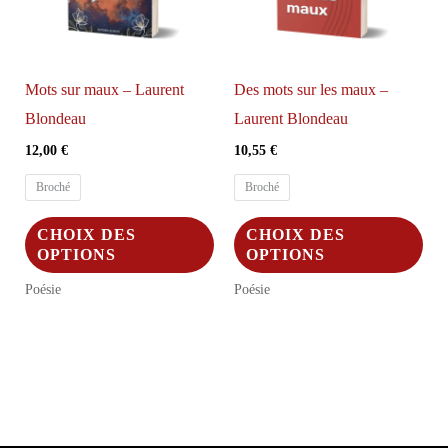
Mots sur maux – Laurent
Des mots sur les maux –
Blondeau
Laurent Blondeau
12,00
€
10,55
€
Broché
Broché
Ce
Ce
CHOIX DES
CHOIX DES
produit
pro
OPTIONS
OPTIONS
a
a
Poésie
Poésie
plusieurs
plus
variations.
vari
Les
Les
options
opt
peuvent
peu