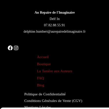
être
être
choisies
choi
Au Repaire de l'Imaginaire
sur
sur
Delf In
la
la
07.82.88.55.91
page
pag
delphine.humbert@aurepairedelimaginaire.fr
du
du
produit
pro
Facebook
Instagram
Accueil
Boutique
La Tanière aux Auteurs
FAQ
Blog
Politique de Confidentialité
Conditions Générales de Vente (CGV)
Mentions Légales