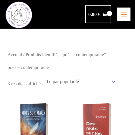
Aller
au
0,00
€
contenu
Accueil
/ Produits identifiés “poésie contemporaine”
poésie contemporaine
Trié
3 résultats affichés
par
popularité