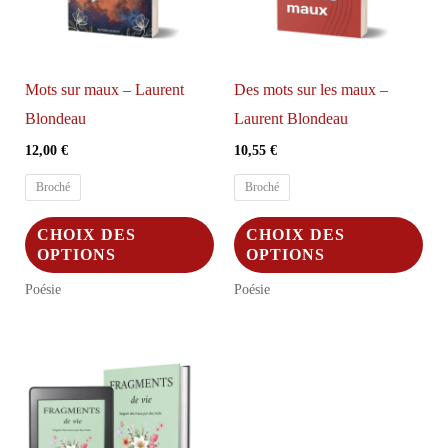
Mots sur maux – Laurent
Des mots sur les maux –
Blondeau
Laurent Blondeau
12,00
€
10,55
€
Broché
Broché
Ce
Ce
CHOIX DES
CHOIX DES
produit
pro
OPTIONS
OPTIONS
a
a
Poésie
Poésie
plusieurs
plus
variations.
vari
Les
Les
options
opt
peuvent
peu