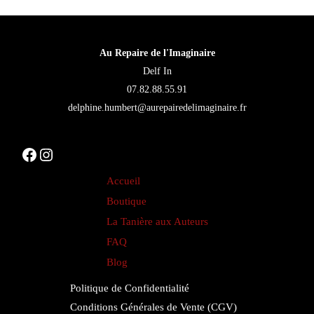
peuvent
être
choisies
Au Repaire de l'Imaginaire
sur
Delf In
la
07.82.88.55.91
page
delphine.humbert@aurepairedelimaginaire.fr
du
produit
Facebook
Instagram
Accueil
Boutique
La Tanière aux Auteurs
FAQ
Blog
Politique de Confidentialité
Conditions Générales de Vente (CGV)