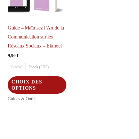
Guide – Maîtrisez l’Art de la
Communication sur les
Réseaux Sociaux – Ekmoci
9,90
€
Broché
Ebook (PDF)
Ce
CHOIX DES
produit
OPTIONS
a
Guides & Outils
plusieurs
variations.
Les
options