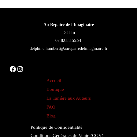
peuvent
être
choisies
Au Repaire de l'Imaginaire
sur
Delf In
la
07.82.88.55.91
page
delphine.humbert@aurepairedelimaginaire.fr
du
produit
Facebook
Instagram
Accueil
Boutique
La Tanière aux Auteurs
FAQ
Blog
Politique de Confidentialité
Conditions Générales de Vente (CGV)