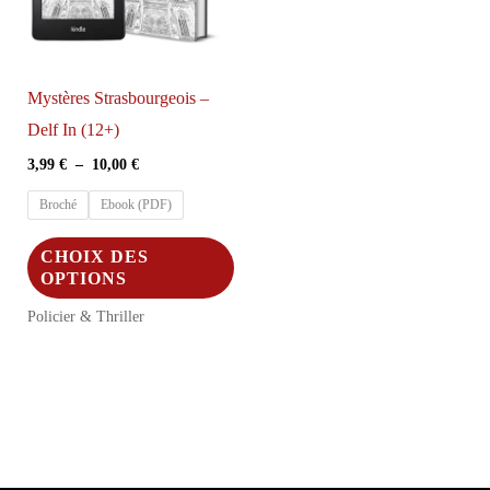
Mystères Strasbourgeois –
Delf In (12+)
Plage
3,99
€
–
10,00
€
de
prix :
Broché
Ebook (PDF)
3,99 €
à
Ce
CHOIX DES
10,00 €
produit
OPTIONS
a
Policier & Thriller
plusieurs
variations.
Les
options
peuvent