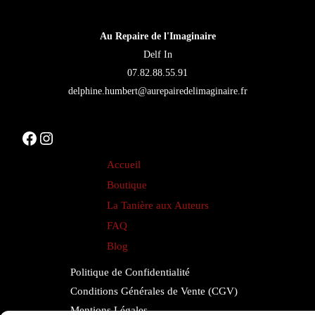
être
choisies
Au Repaire de l'Imaginaire
sur
Delf In
la
07.82.88.55.91
page
delphine.humbert@aurepairedelimaginaire.fr
du
produit
Facebook
Instagram
Accueil
Boutique
La Tanière aux Auteurs
FAQ
Blog
Politique de Confidentialité
Conditions Générales de Vente (CGV)
Mentions Légales