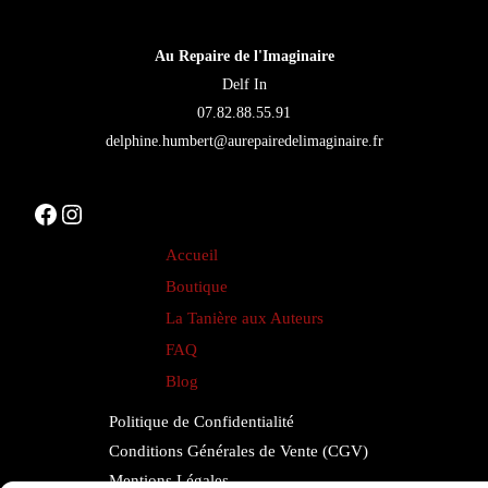
être
être
choisies
choisies
Au Repaire de l'Imaginaire
sur
sur
Delf In
la
la
07.82.88.55.91
page
page
delphine.humbert@aurepairedelimaginaire.fr
du
du
produit
produit
Facebook
Instagram
Accueil
Boutique
La Tanière aux Auteurs
FAQ
Blog
Politique de Confidentialité
Conditions Générales de Vente (CGV)
Mentions Légales