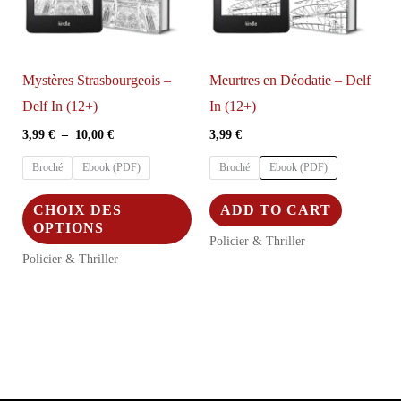
Mystères Strasbourgeois –
Meurtres en Déodatie – Delf
Delf In (12+)
In (12+)
Plage
3,99
€
–
10,00
€
3,99
€
de
prix :
Broché
Ebook (PDF)
Broché
Ebook (PDF)
3,99 €
à
Ce
Ce
CHOIX DES
ADD TO CART
10,00 €
produit
produit
OPTIONS
Policier & Thriller
a
a
Policier & Thriller
plusieurs
plusieurs
variations.
variations.
Les
Les
options
options
peuvent
peuvent