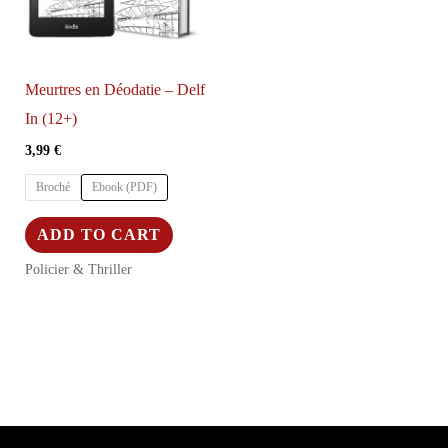
Meurtres en Déodatie – Delf
In (12+)
3,99
€
Broché
Ebook (PDF)
Ce
ADD TO CART
produit
Policier & Thriller
a
plusieurs
variations.
Les
options
peuvent