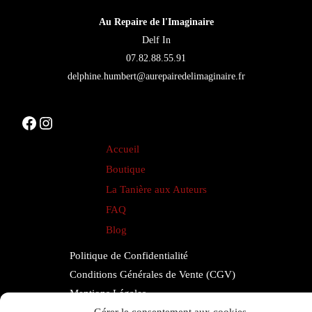
être
Au Repaire de l'Imaginaire
choisies
Delf In
sur
07.82.88.55.91
la
delphine.humbert@aurepairedelimaginaire.fr
page
du
Facebook
Instagram
produit
Accueil
Boutique
La Tanière aux Auteurs
FAQ
Blog
Politique de Confidentialité
Conditions Générales de Vente (CGV)
Mentions Légales