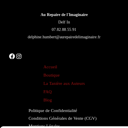
être
choisies
Au Repaire de l'Imaginaire
sur
Delf In
la
07.82.88.55.91
page
delphine.humbert@aurepairedelimaginaire.fr
du
produit
Facebook
Instagram
Accueil
Boutique
La Tanière aux Auteurs
FAQ
Blog
Politique de Confidentialité
Conditions Générales de Vente (CGV)
Mentions Légales