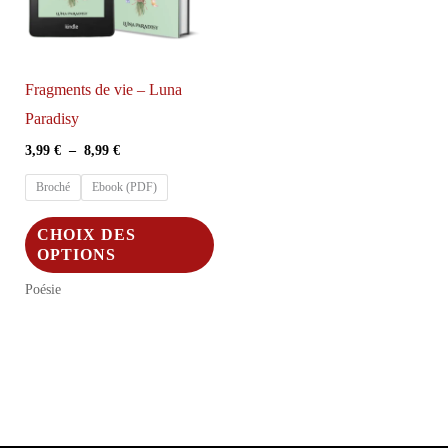
Fragments de vie – Luna
Paradisy
Plage
3,99
€
–
8,99
€
de
prix :
Broché
Ebook (PDF)
3,99 €
à
Ce
CHOIX DES
8,99 €
produit
OPTIONS
a
Poésie
plusieurs
variations.
Les
options
peuvent