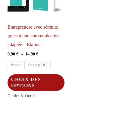
Entreprendre avec sérénité
grâce à une communication
adaptée – Ekmoci
Plage
9,90
€
–
14,90
€
de
prix :
Broché
Ebook (PDF)
9,90 €
à
Ce
CHOIX DES
14,90 €
produit
OPTIONS
a
Guides & Outils
plusieurs
variations.
Les
options