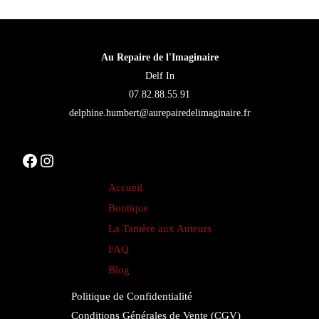
peuvent
être
choisies
Au Repaire de l'Imaginaire
sur
Delf In
la
07.82.88.55.91
page
delphine.humbert@aurepairedelimaginaire.fr
du
produit
Facebook
Instagram
Accueil
Boutique
La Tanière aux Auteurs
FAQ
Blog
Politique de Confidentialité
Conditions Générales de Vente (CGV)