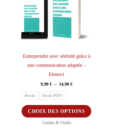
Entreprendre avec sérénité grâce à
une communication adaptée –
Ekmoci
Plage
9,90
€
–
14,90
€
de
prix :
Broché
Ebook (PDF)
9,90 €
à
Ce
CHOIX DES OPTIONS
14,90 €
produit
Guides & Outils
a
plusieurs