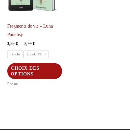
Fragments de vie – Luna
Paradisy
Plage
3,99
€
–
8,99
€
de
prix :
Broché
Ebook (PDF)
3,99 €
à
Ce
CHOIX DES
8,99 €
produit
OPTIONS
a
Poésie
plusieurs
variations.
Les
options
peuvent