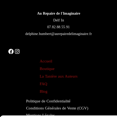
être
choisies
Au Repaire de l'Imaginaire
sur
Delf In
la
07.82.88.55.91
page
delphine.humbert@aurepairedelimaginaire.fr
du
produit
Facebook
Instagram
Accueil
Boutique
La Tanière aux Auteurs
FAQ
Blog
Politique de Confidentialité
Conditions Générales de Vente (CGV)
Mentions Légales